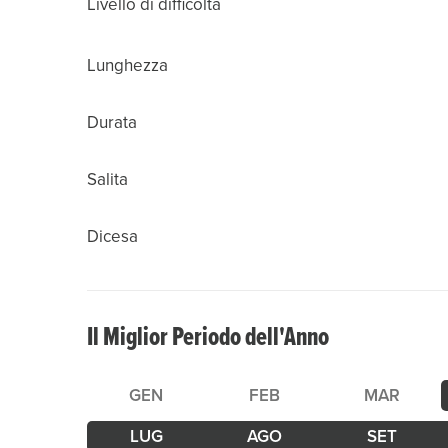
Livello di difficoltà
Lunghezza
Durata
Salita
Dicesa
Il Miglior Periodo dell'Anno
GEN
FEB
MAR
LUG
AGO
SET