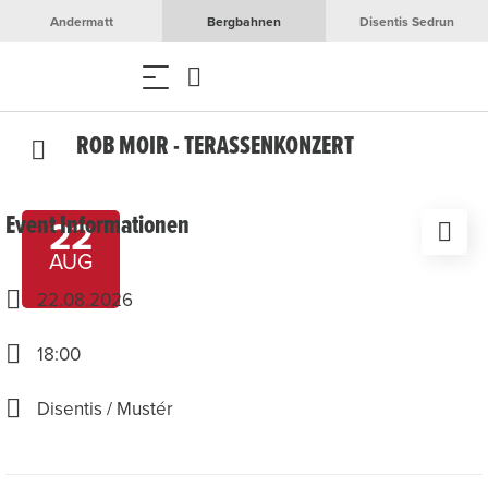
Andermatt
Bergbahnen
Disentis Sedrun
ROB MOIR - TERASSENKONZERT
Event Informationen
22
AUG
22.08.2026
18:00
Disentis / Mustér