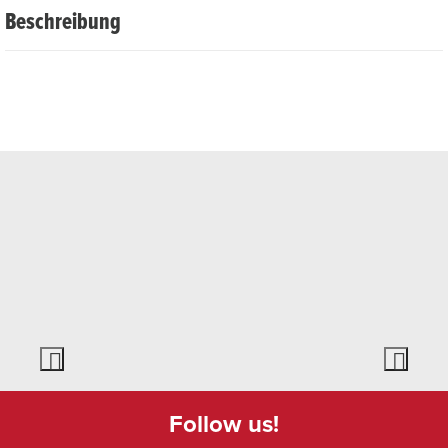
Beschreibung
Neben seinen Texten, die überaus lesenswert,
wortgewandt und bisweilen humoristisch die Widrigkeiten
des Lebens beschreiben, ist es seine beeindruckende
Stimme, die die Songs trägt und jeden Song zu einer sehr
persönlichen Angelegenheit macht. Vielleicht um ihn dann
musikalisch zwischen Wilco, Springsteen und Billy Bragg
ins Plattenregal zu sortieren.
Bei schlechtem Wetter, findet die Veranstaltung im
Webseite
https://www.nangijala.ch/Events
Follow us!