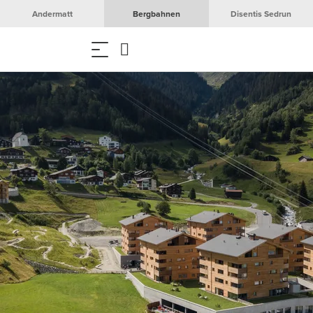
Andermatt
Bergbahnen
Disentis Sedrun