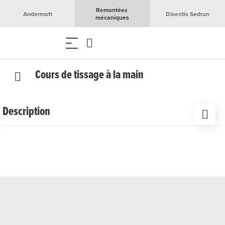
Remontées 
Andermatt
Disentis Sedrun
mécaniques
Cours de tissage à la main
Description
Dans l'atelier de tissage «Tisseria Rueras», vous tisserez
votre propre serviette sous l'expertise de Christina
Marugg, sur un métier à tisser installé.
Date
Vendredis, 22.05., 12.06., 26.06., 10.07., 24.07., 14.08.,
21.08., 04.09., 02.10., 16.10.2026
Heure