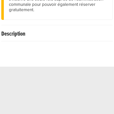
communale pour pouvoir également réserver
gratuitement.
Description
Juste en dessous du hall polyvalent Dulezi se trouvent
trois courts de tennis extérieurs. Les courts sont
facilement accessibles à pied et sont disponibles du
printemps à l'automne. De plus, des places de parking
sont disponibles devant le hall polyvalent.
Une heure de jeu coûte CHF 20.–, payable
confortablement via Twint. En cas de mauvais temps, il est
interdit d'utiliser les courts.