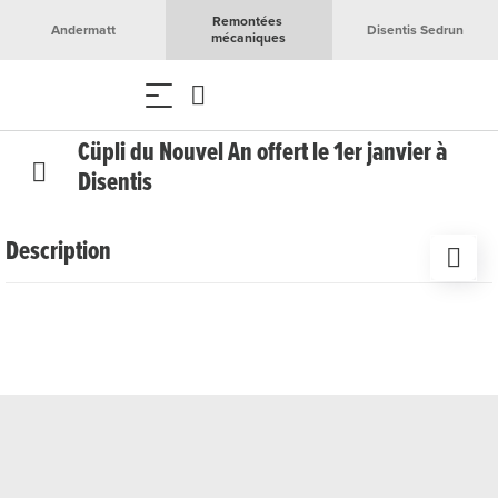
Remontées 
Andermatt
Disentis Sedrun
mécaniques
Cüpli du Nouvel An offert le 1er janvier à
Disentis
Description
Nous nous réjouissons de porter un toast à la nouvelle
année avec toi ! En tant que membre du
GotthardMemberClub, tu peux profiter d’un
Cüpli
gratuit le
1er janvier 2027
dans les établissements suivants à
Disentis :
Parvis
Nevada Bar
Lai Alv