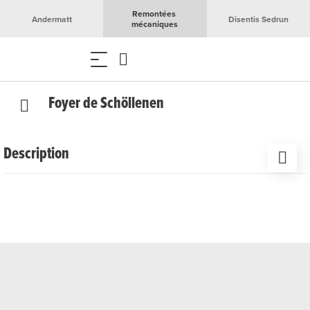
Remontées 
Andermatt
Disentis Sedrun
mécaniques
Foyer de Schöllenen
Description
Si vous souhaitez découvrir de près les mystérieuses
gorges de Schöllenen et le mythe de la région du
Gothard, nous vous recommandons de faire la randonnée
de Göschenen à Andermatt (ou inversement) en été. Les
parois rocheuses verticales et la Reuss tumultueuse
offrent des vues impressionnantes. Avec un peu de
chance, vous apercevrez des chamois et des chevreuils
sur les corniches rocheuses de Schöllenen.