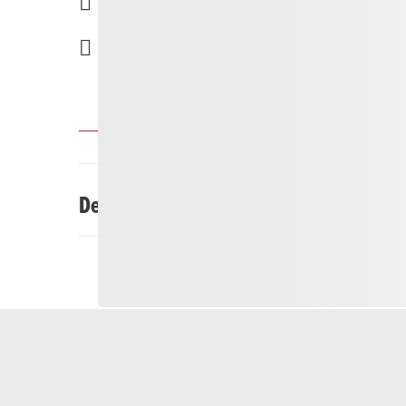
13:00
Andermatt
Afficher tous les rendez-vous
Description
L'association Wald & Klima Ursern s'engage pour 
la forêt dans la vallée d'Ursern.
Lors de nos interventions en forêt, tu peux mettr
entretiens de jeunes peuplements et tu contribue
important et en tant que protection pour l'homme,
Découvre la forêt de près et contribue à la réal
Chaque coup de main compte.