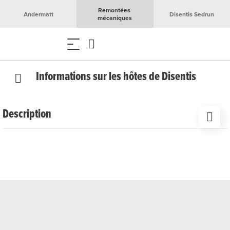
Remontées 
Andermatt
Disentis Sedrun
mécaniques
Informations sur les hôtes de Disentis
Description
Nous nous réjouissons de t'accueillir à notre bureau
d'information des hôtes à Disentis pour te conseiller
personnellement.