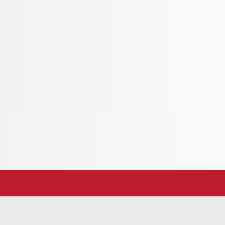
026
 jeunes doivent éventuellement être portés en
s fermées et apporter un petit en-cas & une
ettes.