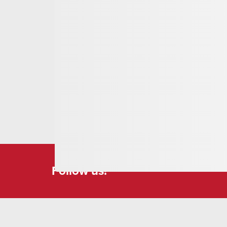
Date
Jeudis, du 09.07. au 13.08. / du 24.09. au 15.10.2
Heure/Durée
Été 09:30 – 12:00
Automne 13:30 – 16:00
environ 2,5 heures
Point de rencontre
09:30/13:30 au Klosterstall Salaplauna Disentis
Particularités
Convient aux enfants à partir de 4 ans, les plus
partie. 1 lama par famille. Porter des chaussure
boisson. Le parcours n'est pas adapté aux pouss
Follow us!
Prix
par famille CHF 85
Participants
Minimum 3, Maximum 6 familles