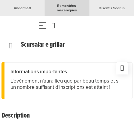
Remontées 
Andermatt
Disentis Sedrun
mécaniques
Scursalar e grillar
Informations importantes
L'événement n'aura lieu que par beau temps et si
un nombre suffisant d'inscriptions est atteint !
Description
Descendez la piste de luge au coucher du soleil – avec le
vent dans les cheveux et des rires dans l’air.