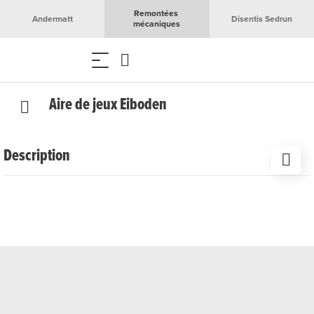
Remontées 
Andermatt
Disentis Sedrun
mécaniques
Aire de jeux Eiboden
Description
La place de jeux à Eiboden près d'Andermatt Reuss est
équipée d'une structure d'escalade, d'un toboggan et de
balançoires. Un espace couvert avec un coin grillades
invite les familles à s'attarder.