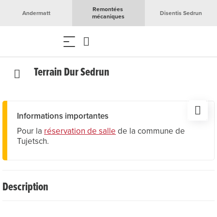
Remontées 
Andermatt
Disentis Sedrun
mécaniques
Terrain Dur Sedrun
Informations importantes
Pour la
réservation de salle
de la commune de
Tujetsch.
Description
Le terrain dur est adjacent au gymnase et au terrain de
football et peut être utilisé pour diverses activités