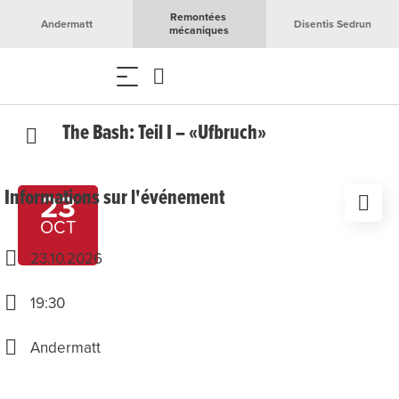
Remontées 
Andermatt
Disentis Sedrun
mécaniques
The Bash: Teil I – «Ufbruch»
Informations sur l'événement
23
OCT
23.10.2026
19:30
Andermatt