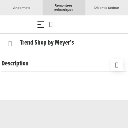
Remontées 
Andermatt
Disentis Sedrun
mécaniques
Trend Shop by Meyer's
Description
Le Trend Shop by Meyer's, situé au centre-ville, propose
des vêtements de loisirs, des chaussures et des
accessoires de marques en vogue. De plus, il y a un coin «
fin de série » où les articles sélectionnés sont réduits
jusqu'à 70%. Cela vaut vraiment la peine d'y jeter un coup
d'œil.