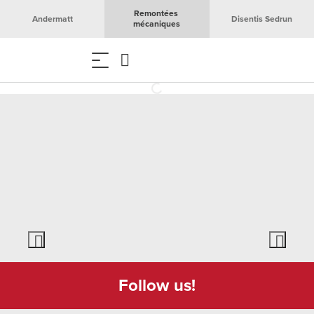
Remontées 
Andermatt
Disentis Sedrun
mécaniques
Follow us!