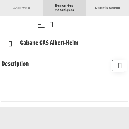
Remontées 
Andermatt
Disentis Sedrun
mécaniques
Cabane CAS Albert-Heim
Description
La cabane Albert-Heim est une oasis accueillante pour les
randonneurs, les gourmets et les familles dans un
imposant paysage de montagne. Le point fort est le
Freitagsschmaus, une expérience culinaire régulière en
été. Outre les plats traditionnels comme les röstis au lard,
au fromage et aux œufs au plat ainsi que la tourte aux noix,
elle propose d'autres véritables plaisirs pour le palais.