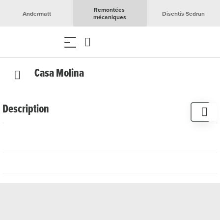
Remontées 
Andermatt
Disentis Sedrun
mécaniques
Casa Molina
Description
Installation de golf en intérieur ne nécessitant pas de
chaussures de golf. Seules des baskets propres et des
clubs sont requis.