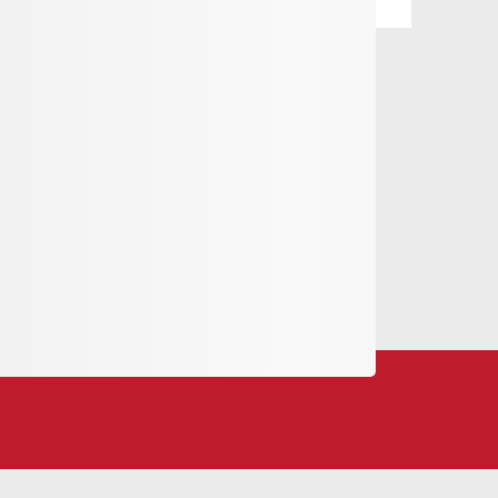
'économie locale, crée des emplois et investit
ger qui propose bien plus que de simples