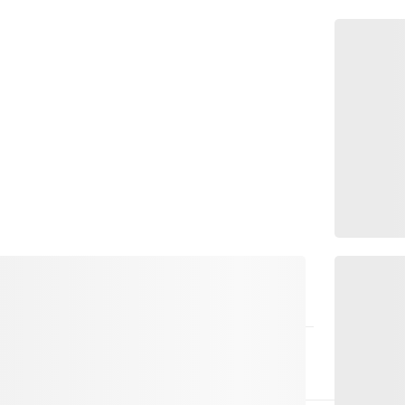
nne la vallée d'Ursern en électricité de
énergie régional, un acteur important dans la
n et mise sur des solutions énergétiques
s renouvelables. Outre son rôle central dans