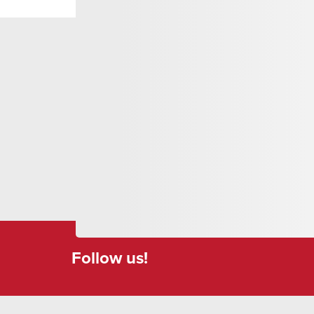
l'infrastructure énergétique, l'EWU contribue à l
dans des technologies innovantes.
En outre, l'EWU gère un magasin d'électroména
appareils électriques.
Follow us!