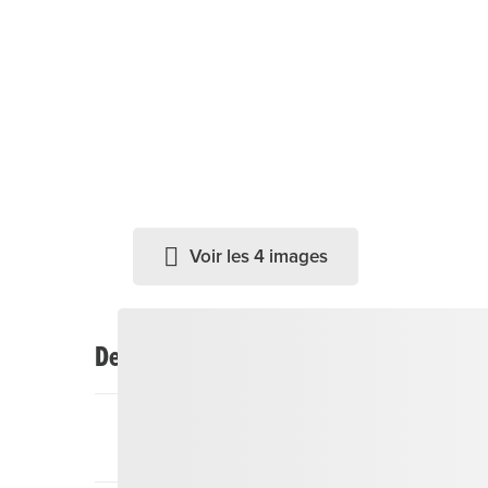
Voir les 4 images
Description
La centrale électrique d'Ursern (EWU) approvisio
manière fiable et est, en tant que fournisseur d'
région. Elle appartient à la corporation d'Urser
durables ainsi que sur la promotion des énergie