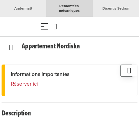
Remontées 
Andermatt
Disentis Sedrun
mécaniques
Appartement Nordiska
Informations importantes
Réserver ici
Description
L'appartement de 3,5 pièces se trouve dans un endroit
ensoleillé et dispose d'un balcon vitré (jardin d'hiver) qui
apporte beaucoup de lumière du jour dans l'appartement.