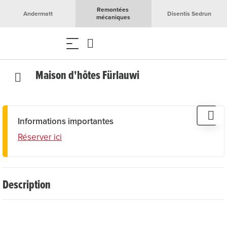
Remontées 
Andermatt
Disentis Sedrun
mécaniques
Maison d'hôtes Fürlauwi
Informations importantes
Réserver ici
Description
L'appartement de vacances de 3,5 pièces se trouve à 1350
mètres d'altitude dans la vallée idyllique de la Mei et est
entouré d'une nature intacte. Il peut accueillir de 1 à 8