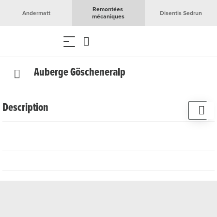
Remontées 
Andermatt
Disentis Sedrun
mécaniques
Auberge Göscheneralp
Description
L'auberge Göscheneralp se trouve à sept kilomètres de
Göschenen, au milieu du calme et de la solitude. Un
service personnalisé et une vue impressionnante sur le
Dammastock t'y attendent. Le restaurant régale ses hôtes
avec des délices locaux et saisonniers. Le Stammtisch est
un lieu de rencontre apprécié des grimpeuses, des
chasseurs et des chercheurs de cristaux. Les nuits claires
d'été, tu peux admirer le ciel étoilé dans toute sa
splendeur.