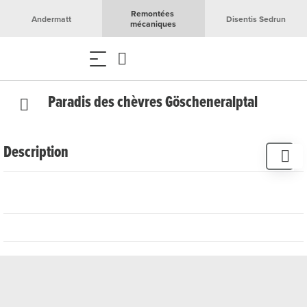
Remontées 
Andermatt
Disentis Sedrun
mécaniques
Paradis des chèvres Göscheneralptal
Description
Christian et Lydia Näf dirigent leur ferme avec passion et
offrent des aperçus passionnants de leur vie en harmonie
avec la nature. En été, tu peux participer à des visites
guidées de l'exploitation, au cours desquelles Christian
Näf te parle personnellement de la vie sur la
Göscheneralp. La visite mène à travers les étables, à
l'alpage avec les chèvres et donne un aperçu de la
fabrication du fromage de chèvre. Les prix et la durée des
visites guidées sont disponibles sur rendez-vous et sur