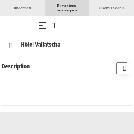
Remontées 
Andermatt
Disentis Sedrun
mécaniques
Hôtel Vallatscha
Description
L'Hôtel Vallatscha est situé dans la belle vallée de Medel,
non loin de Disentis/Sedrun.
Si vous recherchez le calme et la détente, loin du tourisme
de masse tout en étant proche de grandes stations de ski,
vous êtes au bon endroit.
Pour de magnifiques randonnées à ski, des promenades
fantastiques et des excursions à vélo passionnantes, vous