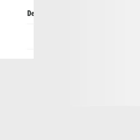
Description
Le centre d'information de Göschenen explique 
réalise la construction du tunnel et quelles en 
visiteurs peuvent se faire une idée des exigence
personnes impliquées. Des offres numériques et 
grand chantier. L'entrée est gratuite et il n'est p
groupes de 10 personnes ou plus. Des visites 
demande, offrant par exemple des informations 
du Gothard.