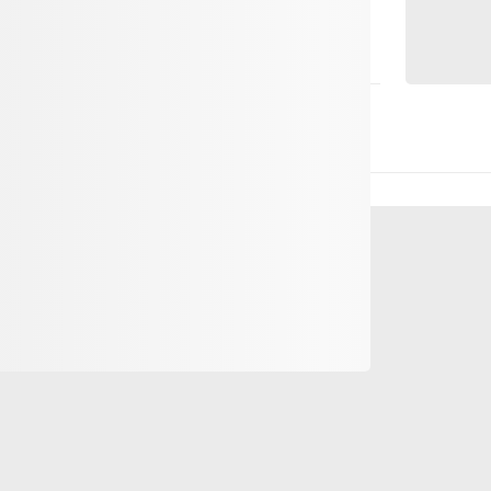
comment l'Office fédéral des routes (OFROU)
sont les conséquences pour la région. Les
s de la construction d'un tunnel et des
virtuelles permettent d'observer en détail le
as nécessaire de s'inscrire, sauf pour les
guidées sont également proposées sur
complètes sur le chantier du deuxième tube