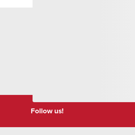
expérimenté, e-biker ou gravel rider, tu es ent
En tant que guides de VTT Swiss Cycling et inst
compter sur nos connaissances et notre expérie
Follow us!