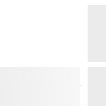
ière école de vélo officielle de la haute
trails et les plus beaux itinéraires de la région
kmanier et Trun. Les cours de technique VTT
 Que tu sois débutant ou vététiste