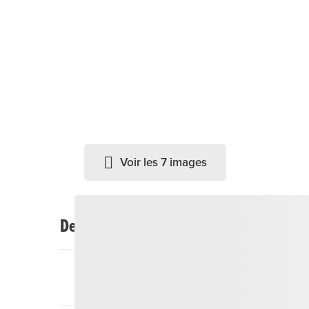
Voir les 7 images
Description
Meinasendas (trailguide en romanche) est la prem
Surselva. Avec nous, tu découvriras les meilleurs 
autour de Disentis/Mustér, Sedrun, Oberalp, Lu
font également partie intégrante de notre offre.