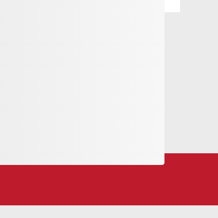
re de bonnes mains chez nous.
ructeurs de VTT Swiss Cycling formés, tu peux
nce.