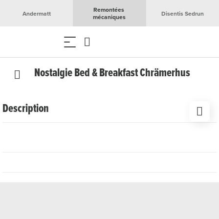
Remontées 
Andermatt
Disentis Sedrun
mécaniques
Nostalgie Bed & Breakfast Chrämerhus
Description
Nous emmenons nos hôtes dans un voyage dans le
temps vers le passé.
Au Chrämerhus, avec son ancien
magasin de village datant de 1912, passer la nuit devient
une expérience unique. Au Chrämerhus, les planchers en
lattes de bois craquent, les poutres gémissent et certains
jours, le vent siffle autour de la maison. C’est alors que les
chambres, réchauffées par les anciens poêles en stéatite,
avec leurs bassines de lavage, deviennent
particulièrement confortables et accueillantes. Quand