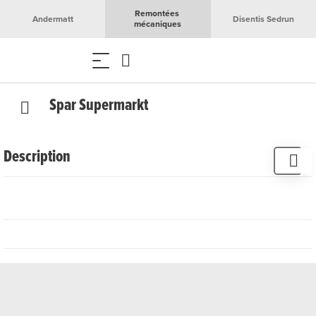
Remontées 
Andermatt
Disentis Sedrun
mécaniques
Spar Supermarkt
Description
Au supermarché Spar de Disentis, tu trouveras tous les
articles dont tu as besoin au quotidien.