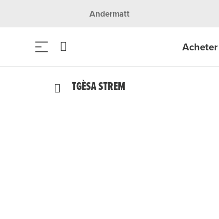
Andermatt
Acheter 
TGÈSA STREM