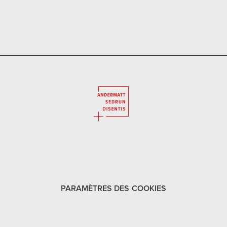
PARAMÈTRES DES COOKIES