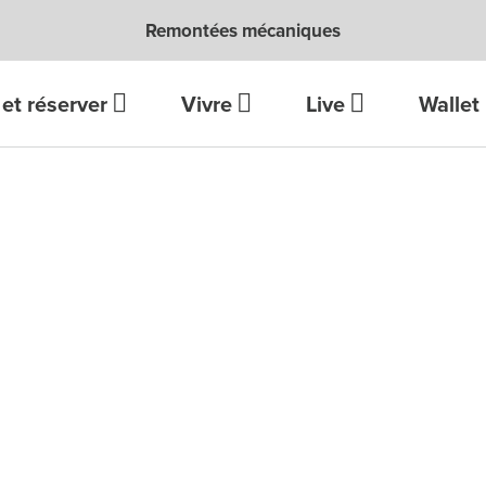
Remontées mécaniques
et réserver
Vivre
Live
Wallet