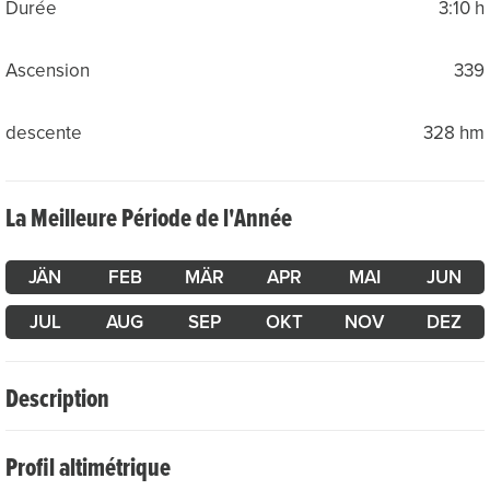
Durée
3:10 h
Ascension
339
descente
328 hm
La Meilleure Période de l'Année
JÄN
FEB
MÄR
APR
MAI
JUN
JUL
AUG
SEP
OKT
NOV
DEZ
Description
Die kulinarische Reise beginnt am Bahnhof
Profil altimétrique
Disentis/Mustér. Jeweils am Montag bietet hier der
Landwirt Marcus Duff neben dem Bahnhofsgebäude an