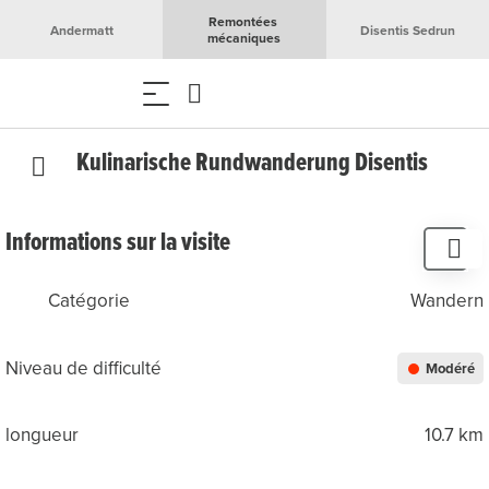
Remontées 
Andermatt
Disentis Sedrun
mécaniques
Kulinarische Rundwanderung Disentis
Informations sur la visite
Catégorie
Wandern
Niveau de difficulté
Modéré
longueur
10.7 km