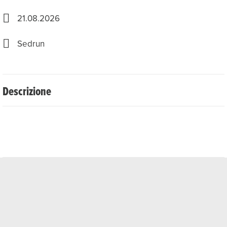
21.08.2026
Sedrun
Descrizione
Evento di mountain bike a Disentis Sedrun
Giovedì, 20 agosto 2026
arrivo individuale & check-in
Venerdì, 21 agosto 2026
non dimenticare la colazione ;)
arrivo individuale & check-in
test handbike con
Orthotec
(per persone in sedia a
rotelle & pedoni, principianti & professionisti) in