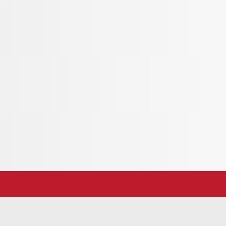
one T2 dura circa 7 ore andata e ritorno.
po.