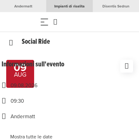
Andermatt
Impianti di risalita
Disentis Sedrun
Social Ride
Informazioni sull'evento
09
AUG
09.08.2026
09:30
Andermatt
Mostra tutte le date