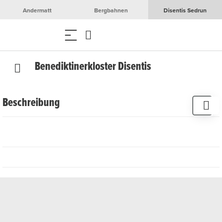
Andermatt
Bergbahnen
Disentis Sedrun
Benediktinerkloster Disentis
Beschreibung
Kloster
Die grosszügige Barockanlage des Benediktinerklosters
beherrscht mit der Klosterkirche St. Martin und ihren
beiden Kuppeltürmen majestätisch die Tal-Ebene von
Disentis. Die Klosterkirche St. Martin ist von hohem
kunsthistorischen Wert und ein Kulturgut nationaler
Bedeutung.
Hotel