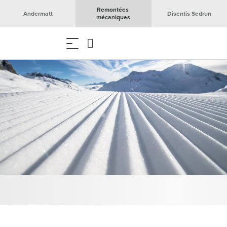
Remontées 
Andermatt
Disentis Sedrun
mécaniques