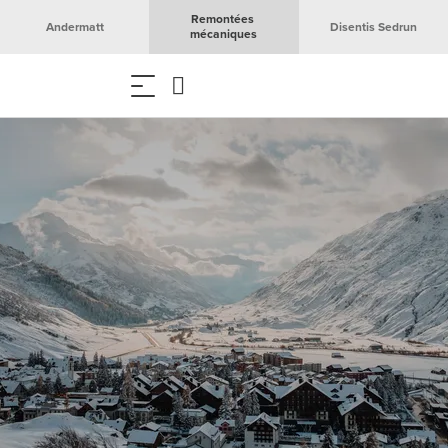
Remontées 
Andermatt
Disentis Sedrun
mécaniques