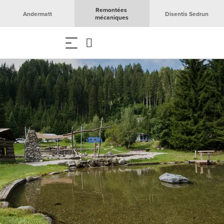
Remontées 
Andermatt
Disentis Sedrun
mécaniques