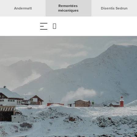
Remontées 
Andermatt
Disentis Sedrun
mécaniques