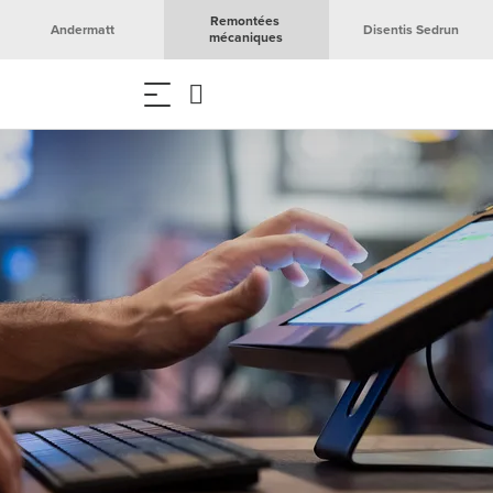
Remontées 
Andermatt
Disentis Sedrun
mécaniques