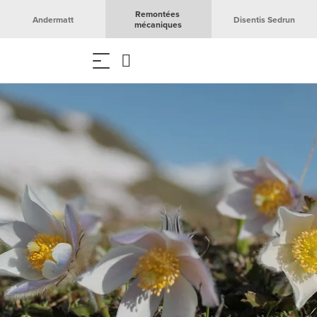
Remontées 
Andermatt
Disentis Sedrun
mécaniques