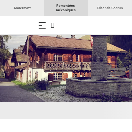
Remontées 
Andermatt
Disentis Sedrun
mécaniques