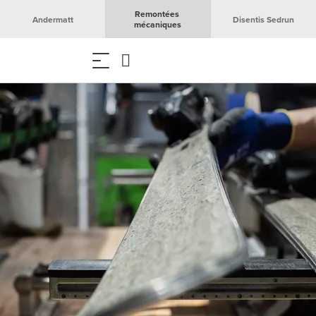
Remontées 
Andermatt
Disentis Sedrun
mécaniques