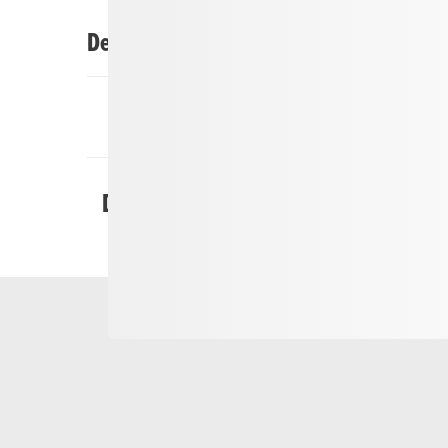
Descrizione
Lungo il percorso circolare attraverso la gola del
singole tappe invitano a fermarsi, ascoltare e st
commemorativa alta 12 metri? Come è stato poss
della Schöllenen? E perché il diavolo ha avuto un
altre domande sono fornite dall'audio tour gratu
Schöllenen). Con lo smartphone è possibile ascol
Domande frequenti
racconti leggendari. Il tour dura circa 30 minuti,
Partenza
Il punto di partenza è il parcheggio nella gola di
Prezzo
Il tour è gratuito e può essere ascoltato in qua