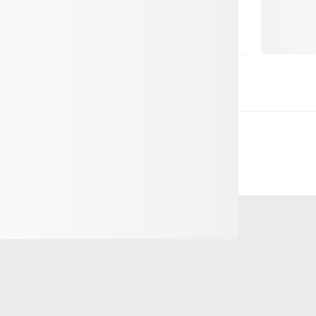
la Schöllenen la storia diventa udibile. Le
upirsi. Cosa si nasconde dietro la croce
ibile superare un tempo la selvaggia gola
 ruolo in tutto questo? Le risposte a queste e
ito «Mystische Schöllenen» (La mistica
tare sul posto interessanti retroscena e
 le tappe sono ben segnalate e facili da trovare.
 Schöllenen.
lsiasi momento con il proprio smartphone.