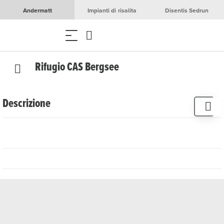
Andermatt
Impianti di risalita
Disentis Sedrun
Rifugio CAS Bergsee
Descrizione
Il rifugio Bergsee troneggia sopra il Göscheneralpsee con
vista sul Dammastock. L'ampio rifugio si trova lungo
l'impegnativo “Sentiero panoramico dei cinque rifugi”.
Intorno al rifugio si trovano percorsi di arrampicata e un
giardino di arrampicata per bambini. La via ferrata
Krokodil è particolarmente apprezzata da grandi e piccini.
L'attrezzatura necessaria per l'arrampicata può essere
noleggiata direttamente al rifugio.