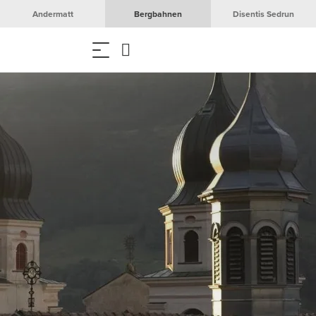
Andermatt
Bergbahnen
Disentis Sedrun