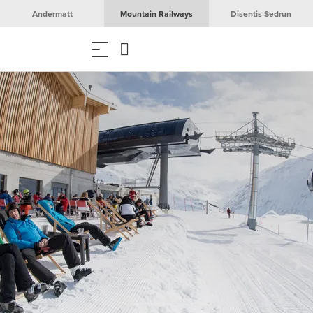
Andermatt
Mountain Railways
Disentis Sedrun