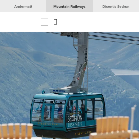
Andermatt
Mountain Railways
Disentis Sedrun