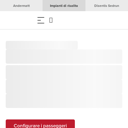
Andermatt
Impianti di risalita
Disentis Sedrun
Configurare i passeggeri