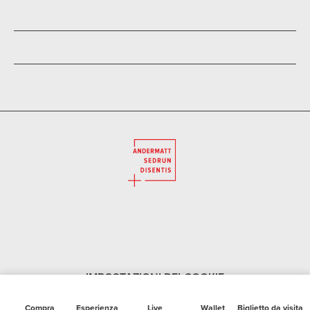
IMPOSTAZIONI DEI COOKIE
Compra
Esperienza
Live
Wallet
Biglietto da visita