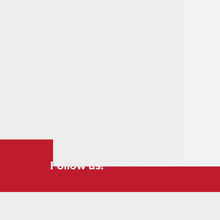
camino e fontana. Da qui si gode di una vista impr
Fellital e sulla Maderanertal.
Follow us!